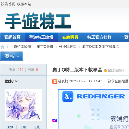
設為首頁
收藏本站
官網首頁
手遊特工論壇
在線購買
特工官方社群
一對
手遊特工論壇
奧丁Q外掛
外掛回報區
奧丁Q特工版本下載專區
奧丁Q特工版本下載專區
查看:
236
|
回覆:
0
[複製鏈接]
最
»
›
›
›
萱姊yuki
發表於 2025-12-23 17:17:42
|
顯示全部樓層
329
1萬
2萬