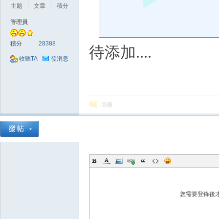
好
主題
文章
積分
管理員
積分
28388
待添加.
...
收聽TA
發消息
的
回覆
您需要登錄後
遊