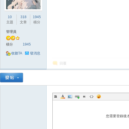
堂
10
318
1945
主題
文章
積分
管理員
積分
1945
收聽TA
發消息
回覆
經
您需要登錄後