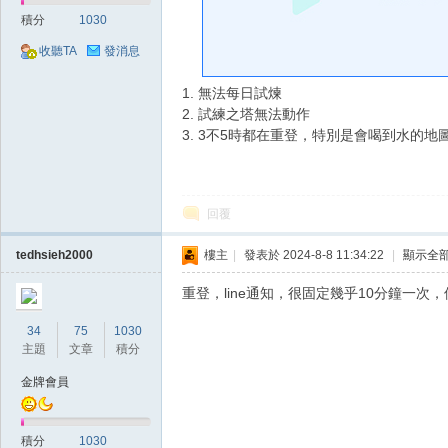
好
積分
1030
收聽TA
發消息
1. 無法每日試煉
2. 試練之塔無法動作
3. 3不5時都在重登，特別是會喝到水的地
的
回覆
tedhsieh2000
樓主
|
發表於 2024-8-8 11:34:22
|
顯示全
重登，line通知，很固定幾乎10分鐘一次
34
75
1030
主題
文章
積分
金牌會員
遊
積分
1030