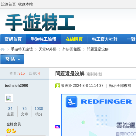
設為首頁
收藏本站
官網首頁
手遊特工論壇
在線購買
特工官方社群
一對
手遊特工論壇
天堂M外掛
外掛回報區
問題還是沒解
問題還是沒解
查看:
915
|
回覆:
4
[複製鏈接]
最
»
›
›
›
tedhsieh2000
發表於 2024-8-8 11:14:37
|
顯示全部樓層
34
75
1030
主題
文章
積分
金牌會員