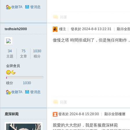
收聽TA
發消息
回覆
tedhsieh2000
樓主
|
發表於 2024-8-8 13:22:31
|
顯示全
傲慢之塔 時間排成到了，但是無任何動作
戲
34
75
1030
主題
文章
積分
金牌會員
積分
1030
收聽TA
發消息
外
回覆
鹿深林菀
發表於 2024-8-8 15:28:00
|
顯示全部樓層
親愛的大大您好，我是客服鹿深林菀