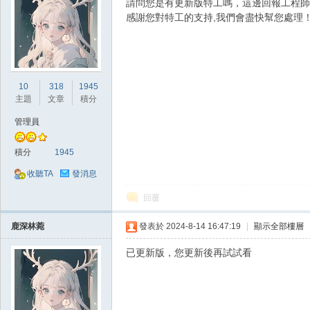
請問您是有更新版特工嗎，這邊回報工程師
感謝您對特工的支持,我們會盡快幫您處理
掛|
10
318
1945
主題
文章
積分
管理員
積分
1945
收聽TA
發消息
回覆
天
鹿深林菀
發表於 2024-8-14 16:47:19
|
顯示全部樓層
已更新版，您更新後再試試看