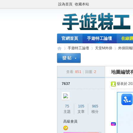
設為首頁
收藏本站
官網首頁
手遊特工論壇
在線
手遊特工論壇
天堂M外掛
外掛回報
地圖編號
查看:
851
|
回覆:
2
最
»
›
›
7637
發表於 2024
75
105
965
主題
文章
積分
高級會員