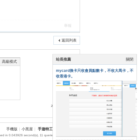
舉報
返回列表
站長推薦
關閉
高級模式
mycard換卡只收會員點數卡，不收大馬卡，不
收香港卡。
本版積分規則
手機版
|
小黑屋
|
手遊特工
|
網站地圖
sed in 0.043926 second(s), 11 queries , MemCache On.