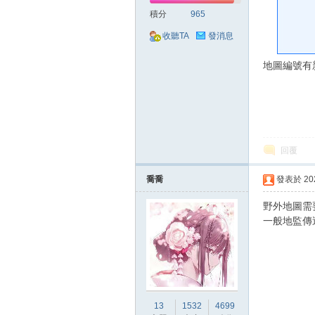
好
積分
965
收聽TA
發消息
地圖編號有
的
回覆
喬喬
發表於 2024
野外地圖需
一般地監傳
遊
13
1532
4699