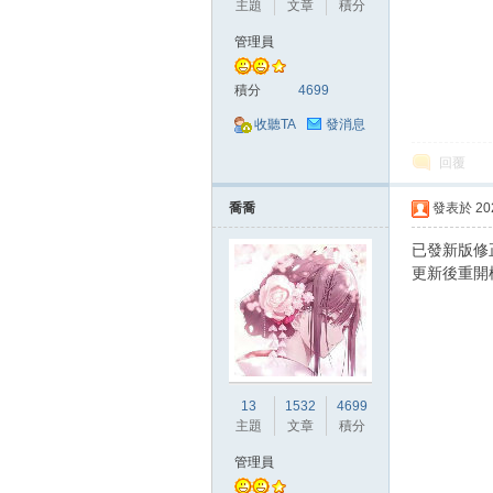
主題
文章
積分
管理員
積分
4699
收聽TA
發消息
回覆
戲
喬喬
發表於 2024
已發新版修
更新後重開
外
13
1532
4699
主題
文章
積分
管理員