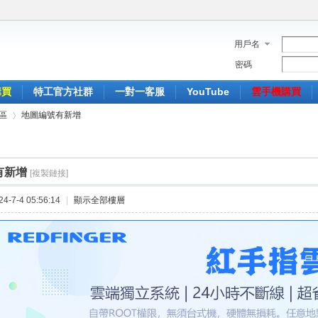
用戶名
密碼
購買
特工官方社群
一對一客服
YouTube
雲手機購買
區
地圖編號有新增
有新增
[複製鏈接]
›
-7-4 05:56:14
|
顯示全部樓層