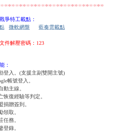
戰爭特工載點：
載點
微軟網盤
藍奏雲載點
文件解壓密碼：123
能：
手動登入。(支援主副雙開主號)
oogle帳號登入。
全自動主線。
死亡恢復經驗等判定。
血盟捐贈簽到。
獎勵領取。
村莊任務。
圖鑒登錄。