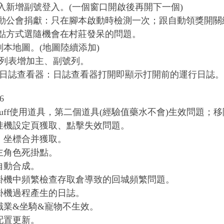
登入新增副號登入。(一個窗口開啟後再開下一個)
自動公會捐獻：只在腳本啟動時檢測一次；跟自動領獎開關
換點方式選隨機會在村莊發呆的問題。
副本地圖。(地圖陸續添加)
行列表增加主、副號列。
化日誌查看器：日誌查看器打開即顯示打開前的運行日誌。
6
buff使用道具，第二個道具(經驗值藥水不會)生效問題；
挂機設定頁獲取、點擊失效問題。
、坐標合并獲取。
主角色死掛點。
自動合成。
掛機中頻繁檢查存取倉導致的回城頻繁問題。
掛機過程產生的日誌。
職業&坐騎&寵物不生效。
配置更新。