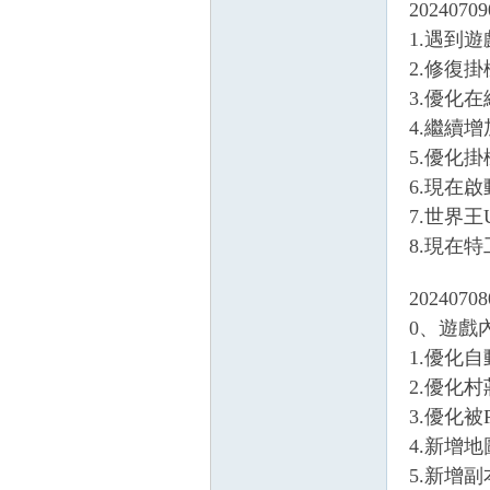
20240709
1.遇到
2.修復
3.優化
4.繼續
5.優化
掛,
6.現在
7.世界
8.現在
20240708
0、遊戲
1.優化
2.優化
天
3.優化被
4.新增
5.新增