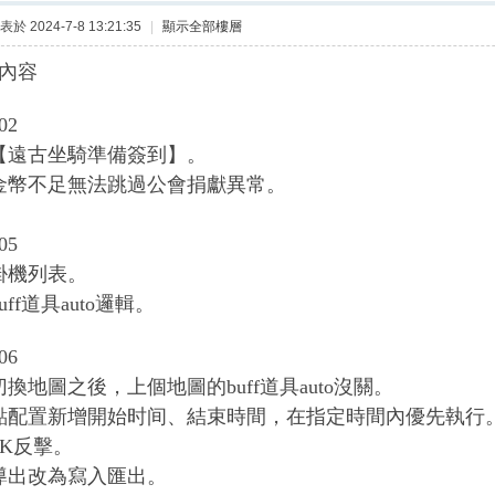
表於 2024-7-8 13:21:35
|
顯示全部樓層
內容
02
【遠古坐騎準備簽到】。
金幣不足無法跳過公會捐獻異常。
05
掛機列表。
uff道具auto邏輯。
06
切換地圖之後，上個地圖的buff道具auto沒關。
點配置新增開始时间、結束時間，在指定時間內優先執行
PK反擊。
導出改為寫入匯出。