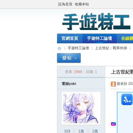
設為首頁
收藏本站
官網首頁
手遊特工論壇
在線
手遊特工論壇
上古世紀：戰爭外掛
上古世紀戰
查看:
2968
|
回覆:
1
最
»
›
›
萱姊yuki
發表於 2024
329
1萬
2萬