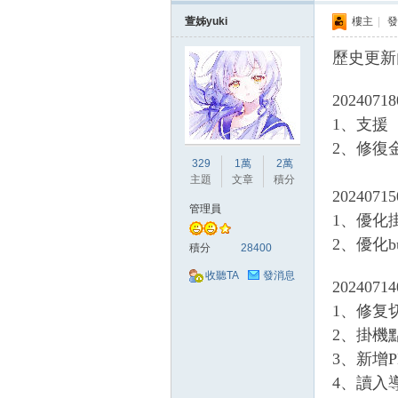
萱姊yuki
樓主
|
發
堂
歷史更新
20240718
1、支援
2、修復
329
1萬
2萬
主題
文章
積分
20240715
管理員
1、優化
經
2、優化b
積分
28400
收聽TA
發消息
20240714
1、修复
2、掛機
3、新增
4、讀入