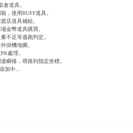
存取倉道具。
開箱，使用BUFF道具。
援雜貨店道具補給。
援商場金幣道具購買。
援血量不足等逃跑判定。
援野外掛機地圖。
被PK處理。
援到達瞬移，尋路到指定坐標。
加中...