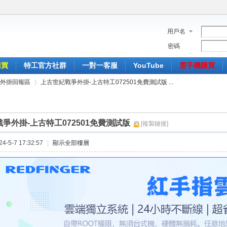
用戶名
密碼
購買
特工官方社群
一對一客服
YouTube
雲手機購買
外掛回報區
上古世紀戰爭外掛-上古特工072501免費測試版 ...
爭外掛-上古特工072501免費測試版
[複製鏈接]
›
-5-7 17:32:57
|
顯示全部樓層