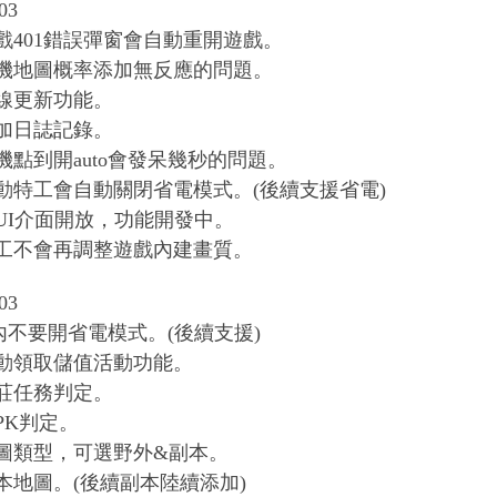
03
遊戲401錯誤彈窗會自動重開遊戲。
掛機地圖概率添加無反應的問題。
在線更新功能。
增加日誌記錄。
掛機點到開auto會發呆幾秒的問題。
啟動特工會自動關閉省電模式。(後續支援省電)
王UI介面開放，功能開發中。
特工不會再調整遊戲內建畫質。
03
內不要開省電模式。(後續支援)
自動領取儲值活動功能。
村莊任務判定。
PK判定。
地圖類型，可選野外&副本。
副本地圖。(後續副本陸續添加)