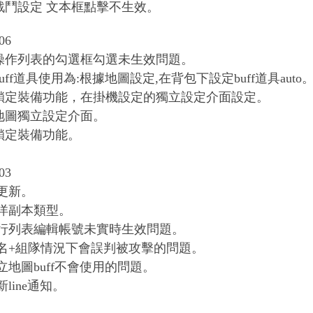
戰鬥設定 文本框點擊不生效。
06
操作列表的勾選框勾選未生效問題。
uff道具使用為:根據地圖設定,在背包下設定buff道具auto
鎖定裝備功能，在掛機設定的獨立設定介面設定。
地圖獨立設定介面。
鎖定裝備功能。
03
戲更新。
海洋副本類型。
運行列表編輯帳號未實時生效問題。
紅名+組隊情況下會誤判被攻擊的問題。
立地圖buff不會使用的問題。
新line通知。