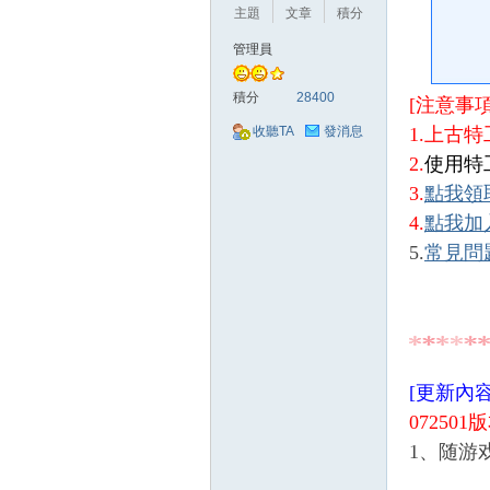
好
主題
文章
積分
管理員
積分
28400
[注意事項
1.上古
收聽TA
發消息
2.
使用特
3.
點我領
的
4.
點我加
5.
常見問
[更新內容
072501版
遊
1、随游