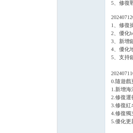
5、修復
典
20240712
1、修復
2、優化b
3、新增
4、優化
5、支持
版
20240711
0.隨遊
1.新增
2.修復
3.修復
4.修復獨
5.優化更
外