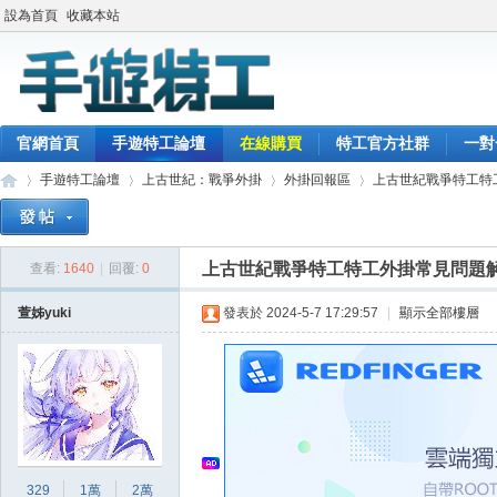
設為首頁
收藏本站
官網首頁
手遊特工論壇
在線購買
特工官方社群
一對
手遊特工論壇
上古世紀：戰爭外掛
外掛回報區
上古世紀戰爭特工特工
上古世紀戰爭特工特工外掛常見問題
查看:
1640
|
回覆:
0
最
»
›
›
›
萱姊yuki
發表於 2024-5-7 17:29:57
|
顯示全部樓層
329
1萬
2萬