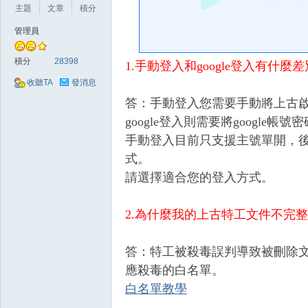
好
主題
文章
積分
管理員
積分
28398
1.手動登入和google登入有什麼
收聽TA
發消息
答：手動登入您需要手動將上古
google登入則需要將googl
的
手動登入目前只支援主號單開，後續添
式。
請選擇適合您的登入方式。
2.為什麼我的上古特工文件不完
答：特工被殺毒誤判導致被刪除文件
應殺毒的白名單。
遊
白名單教學