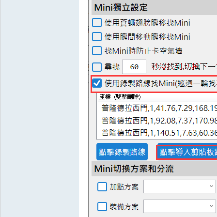
王
權
之