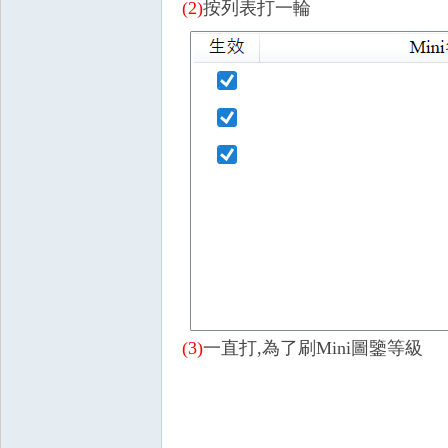
(2)
按列表打一輪
掛|
天
(3)
一直打,
為了刷Mini圖鑒等級