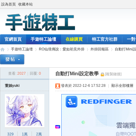
設為首頁
收藏本站
官網首頁
手遊特工論壇
在線購買
特工官方社群
一對
手遊特工論壇
RO仙境傳說：愛如初見外掛
外掛回報區
自動打Mini
自動打Mini設定教學
查看:
2027
|
回覆:
0
[複製鏈接]
最
»
›
›
›
萱姊yuki
發表於 2022-12-6 17:52:28
|
顯示全部樓層
329
1萬
2萬