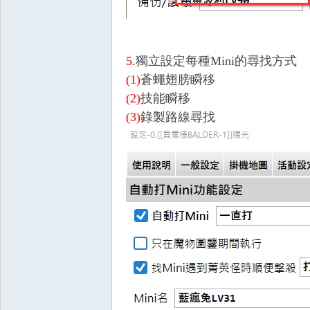
奧
5.
獨立設定每種Mini的尋找方式
(1)
蒼蠅翅膀瞬移
(2)
技能瞬移
(3)
錄製路線尋找
丁
神