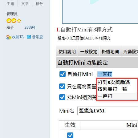
好
主題
文章
積分
管理員
積分
28394
1.
自動打Mini有3種方式
收聽TA
發消息
的
遊