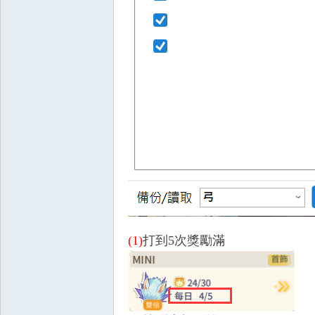
戲
(1)
打到5次獎勵滿
外