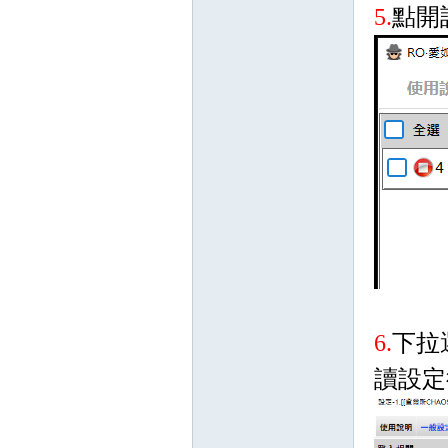
典
5.
點開
版
6.
下拉
讀設定
外