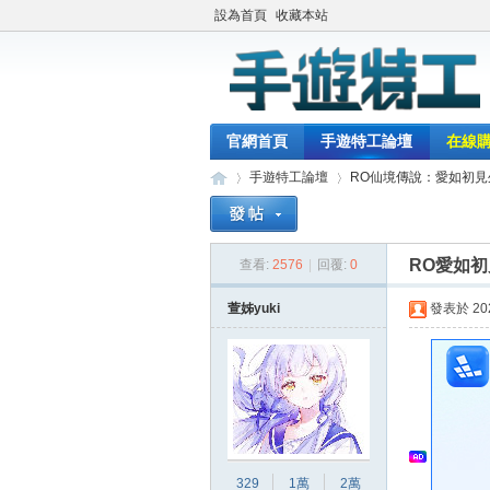
設為首頁
收藏本站
官網首頁
手遊特工論壇
在線
手遊特工論壇
RO仙境傳說：愛如初見
RO愛如初
查看:
2576
|
回覆:
0
最
»
›
萱姊yuki
發表於 2022
329
1萬
2萬