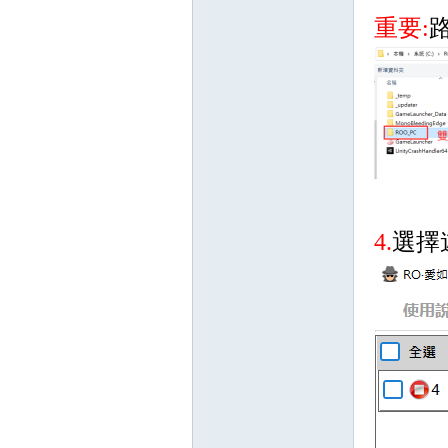
重要:
掛|
4.
選擇
天