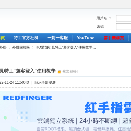
用戶名
密碼
購買
特工官方社群
一對一客服
YouTube
雲手機購買
外掛
外掛回報區
RO愛如初見特工"遊客登入"使用教學 ...
見特工"遊客登入"使用教學
[複製鏈接]
›
›
-11-24 11:50:43
|
顯示全部樓層