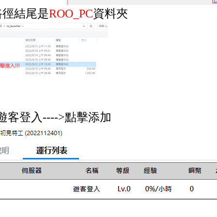
路徑結尾是
ROO_PC
資料夾
遊客登入---->點擊添加