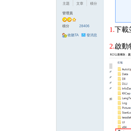
好
主題
文章
積分
管理員
積分
28406
1.
下載
收聽TA
發消息
2.
啟動
的
遊