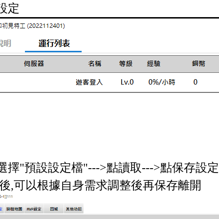
設定
選擇"預設設定檔"--->點讀取--->點保存設
後,可以根據自身需求調整後再保存離開