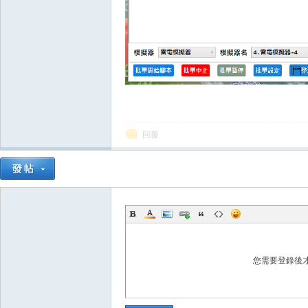
外
回覆
掛,
您需要登錄後