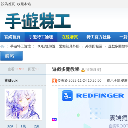
設為首頁
收藏本站
官網首頁
手遊特工論壇
在線購買
特工官方社群
一對
手遊特工論壇
RO仙境傳說：愛如初見外掛
外掛回報區
遊戲多開教
遊戲多開教學
查看:
2762
|
回覆:
0
[複製鏈接]
最
»
›
›
›
萱姊yuki
發表於 2022-11-24 10:26:50
|
顯示全部樓層
329
1萬
2萬