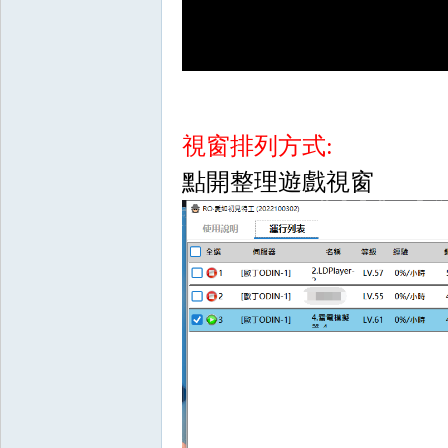
視窗排列方式:
掛,
點開整理遊戲視窗
天