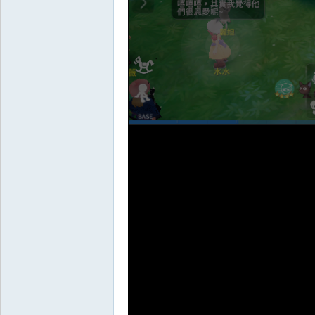
典
版
外