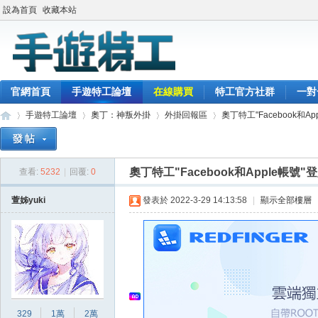
設為首頁
收藏本站
官網首頁
手遊特工論壇
在線購買
特工官方社群
一對
手遊特工論壇
奧丁：神叛外掛
外掛回報區
奧丁特工"Facebook和App
奧丁特工"Facebook和Apple帳號"
查看:
5232
|
回覆:
0
最
»
›
›
›
萱姊yuki
發表於 2022-3-29 14:13:58
|
顯示全部樓層
329
1萬
2萬