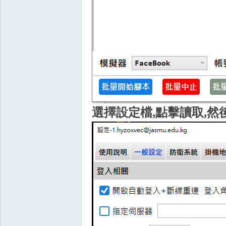
外
選擇設定檔,點擊讀取,然
掛,