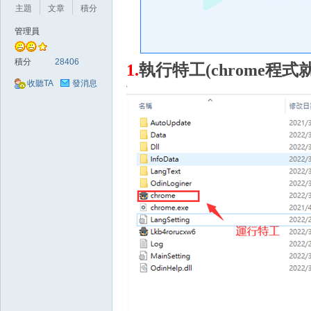
好
主題
文章
積分
管理員
積分
28406
1
.
執行特工(chrome程式
收聽TA
發消息
的
遊