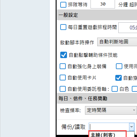
奧
丁
神