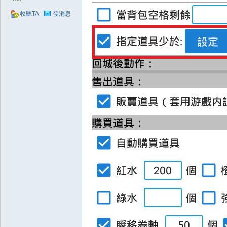
收聽TA
發消息
O
M