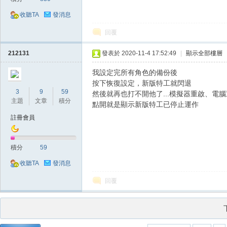
收聽TA
發消息
回覆
212131
發表於 2020-11-4 17:52:49
|
顯示全部樓層
我設定完所有角色的備份後
按下恢復設定，新版特工就閃退
憶
3
9
59
然後就再也打不開他了...模擬器重啟、電
主題
文章
積分
點開就是顯示新版特工已停止運作
註冊會員
積分
59
收聽TA
發消息
回覆
外