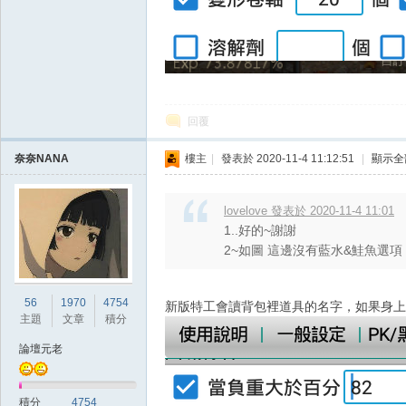
掛,
回覆
奈奈NANA
樓主
|
發表於 2020-11-4 11:12:51
|
顯示全
lovelove 發表於 2020-11-4 11:01
1..好的~謝謝
2~如圖 這邊沒有藍水&鮭魚選項
R
56
1970
4754
新版特工會讀背包裡道具的名字，如果身上
主題
文章
積分
論壇元老
積分
4754