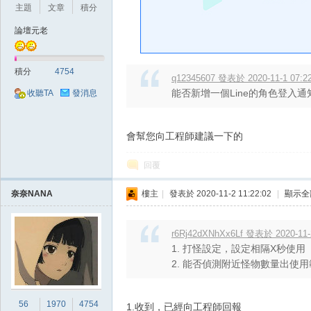
好
主題
文章
積分
論壇元老
積分
4754
q12345607 發表於 2020-11-1 07:2
能否新增一個Line的角色登入通
收聽TA
發消息
會幫您向工程師建議一下的
的
回覆
奈奈NANA
樓主
|
發表於 2020-11-2 11:22:02
|
顯示全
r6Rj42dXNhXx6Lf 發表於 2020-11-
1. 打怪設定，設定相隔X秒使
2. 能否偵測附近怪物數量出使用範圍
遊
56
1970
4754
1.收到，已經向工程師回報