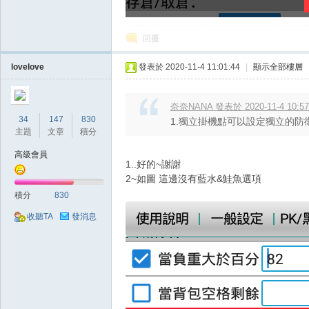
奧
回覆
lovelove
發表於 2020-11-4 11:01:44
|
顯示全部樓層
奈奈NANA 發表於 2020-11-4 10:57
34
147
830
1.獨立掛機點可以設定獨立的防
主題
文章
積分
丁
高級會員
1..好的~謝謝
2~如圖 這邊沒有藍水&鮭魚選項
積分
830
收聽TA
發消息
神