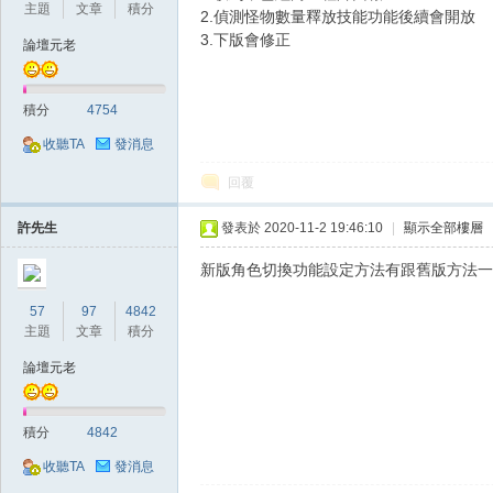
主題
文章
積分
2.偵測怪物數量釋放技能功能後續會開放
3.下版會修正
論壇元老
積分
4754
收聽TA
發消息
戲
回覆
許先生
發表於 2020-11-2 19:46:10
|
顯示全部樓層
新版角色切換功能設定方法有跟舊版方法一
57
97
4842
主題
文章
積分
論壇元老
外
積分
4842
收聽TA
發消息