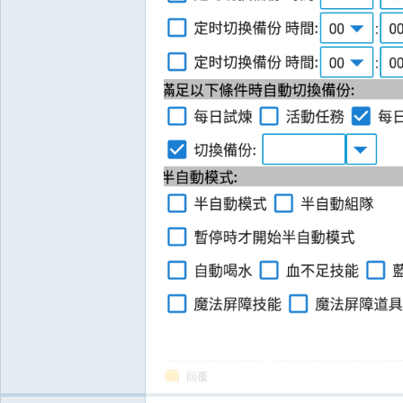
堂
經
回覆