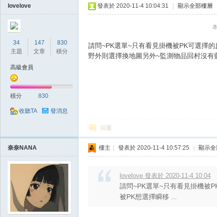
典
lovelove
發表於 2020-11-4 10:04:31
|
顯示全部樓層
本
34
147
830
請問~PK選單~只有看見掛機被PK可選擇
主題
文章
積分
野外則選擇換地圖另外~監測物品回村沒有
高級會員
積分
830
版
收聽TA
發消息
回覆
奈奈NANA
樓主
|
發表於 2020-11-4 10:57:25
|
顯示全
lovelove 發表於 2020-11-4 10:04
請問~PK選單~只有看見掛機被
被PK想選擇瞬移 ...
外