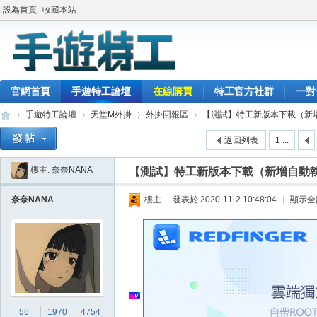
設為首頁
收藏本站
官網首頁
手遊特工論壇
在線購買
特工官方社群
一對
手遊特工論壇
天堂M外掛
外掛回報區
【測試】特工新版本下載（新增自
返回列表
1 ...
樓主:
奈奈NANA
【測試】特工新版本下載（新增自動執
最
»
›
›
›
奈奈NANA
樓主
|
發表於 2020-11-2 10:48:04
|
顯示全
56
1970
4754