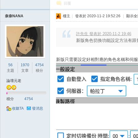
回覆
奈奈NANA
樓主
|
發表於 2020-11-2 19:52:26
|
顯示全
掛|
許先生 發表於 2020-11-2 19:46
新版角色切換功能設定方法有跟
新版只需要設定好相對應的角色名稱和伺服
56
1970
4754
主題
文章
積分
論壇元老
天
積分
4754
收聽TA
發消息