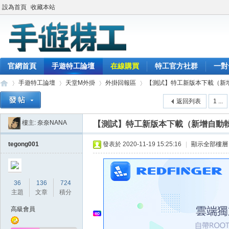
設為首頁
收藏本站
官網首頁
手遊特工論壇
在線購買
特工官方社群
一對
手遊特工論壇
天堂M外掛
外掛回報區
【測試】特工新版本下載（新增自
返回列表
1 ...
樓主:
奈奈NANA
【測試】特工新版本下載（新增自動執
最
»
›
›
›
tegong001
發表於 2020-11-19 15:25:16
|
顯示全部樓層
36
136
724
主題
文章
積分
高級會員