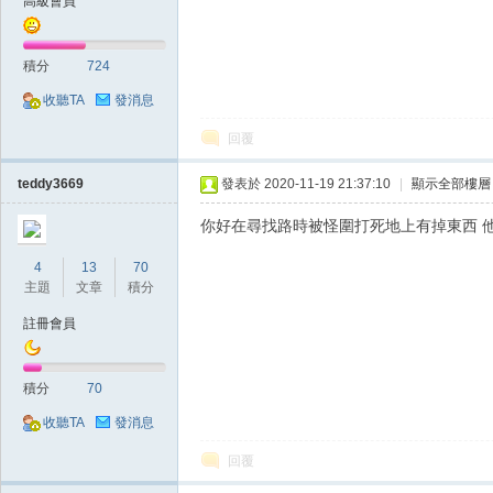
高級會員
積分
724
收聽TA
發消息
回覆
掛,
teddy3669
發表於 2020-11-19 21:37:10
|
顯示全部樓層
你好在尋找路時被怪圍打死地上有掉東西 
4
13
70
主題
文章
積分
註冊會員
積分
70
天
收聽TA
發消息
回覆