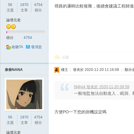
56
1970
4754
尋路的邏輯比較複雜，後續會建議工程師進
主題
文章
積分
外
論壇元老
積分
4754
收聽TA
發消息
回覆
奈奈NANA
樓主
|
發表於 2020-11-20 11:16:08
|
顯示
掛,
f94hji4 發表於 2020-11-20 09:59
一般地監無法自動進入，眠洞、
方便PO一下您的掛機設定嗎
56
1970
4754
主題
文章
積分
論壇元老