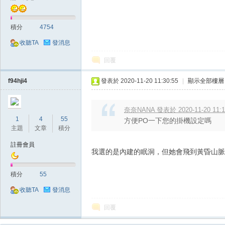
奧
積分
4754
收聽TA
發消息
回覆
f94hji4
發表於 2020-11-20 11:30:55
|
顯示全部樓層
丁
奈奈NANA 發表於 2020-11-20 11:1
1
4
55
方便PO一下您的掛機設定嗎
主題
文章
積分
註冊會員
我選的是內建的眠洞，但她會飛到黃昏山脈
積分
55
收聽TA
發消息
回覆
神