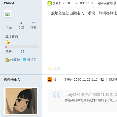
f94hji4
發表於 2020-11-20 09:59:10
|
顯示全部樓層
一般地監無法自動進入，眠洞、騎洞都無法
1
4
55
主題
文章
積分
堂
註冊會員
積分
55
收聽TA
發消息
回覆
奈奈NANA
樓主
|
發表於 2020-11-20 11:14:42
|
顯示
M
teddy3669 發表於 2020-11-19 21:3
你好在尋找路時被怪圍打死地上
...