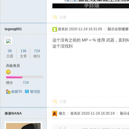
堂
回覆
tegong001
發表於 2020-11-19 16:31:05
|
顯示全部樓層
这个没有之前的 MP < % 使用 武器，直到M
这个没找到
36
136
724
主題
文章
積分
高級會員
經
積分
724
收聽TA
發消息
回覆
奈奈NANA
樓主
|
發表於 2020-11-19 16:35:19
|
顯示