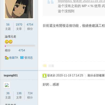
tegong001 發表於 2020-11-19 16:3
典
这个没有之前的 MP < % 使用 
这个没找到
56
1970
4754
目前還沒有開發這個功能，後續會建議工程
主題
文章
積分
論壇元老
版
積分
4754
收聽TA
發消息
回覆
tegong001
發表於 2020-11-19 17:14:25
|
顯示全部樓層
好的，感谢
36
136
724
外
主題
文章
積分