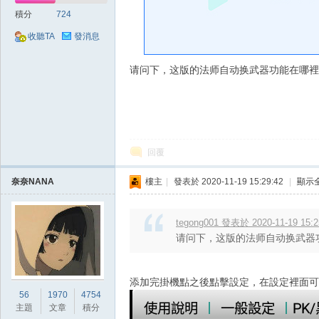
好
積分
724
收聽TA
發消息
请问下，这版的法师自动换武器功能在哪裡
的
回覆
奈奈NANA
樓主
|
發表於 2020-11-19 15:29:42
|
顯示
tegong001 發表於 2020-11-19 15:2
请问下，这版的法师自动换武器
添加完掛機點之後點擊設定，在設定裡面可
遊
56
1970
4754
主題
文章
積分