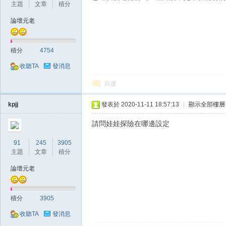
主題
文章
積分
論壇元老
積分
4754
收聽TA
發消息
戲
回覆
kpjj
發表於 2020-11-11 18:57:13
|
顯示全部樓層
請問娃娃探險在哪邊設定
91
245
3905
主題
文章
積分
論壇元老
外
積分
3905
收聽TA
發消息