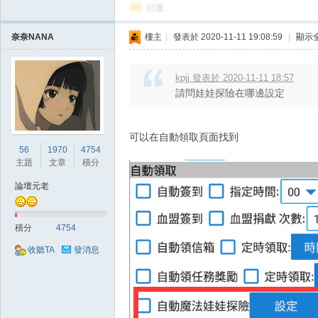
回覆
奈奈NANA
樓主
|
發表於 2020-11-11 19:08:59
|
顯示
掛|
kpjj 發表於 2020-11-11 18:57
請問娃娃探險在哪邊設定
可以在自動領取頁面找到
56
1970
4754
主題
文章
積分
論壇元老
天
積分
4754
收聽TA
發消息