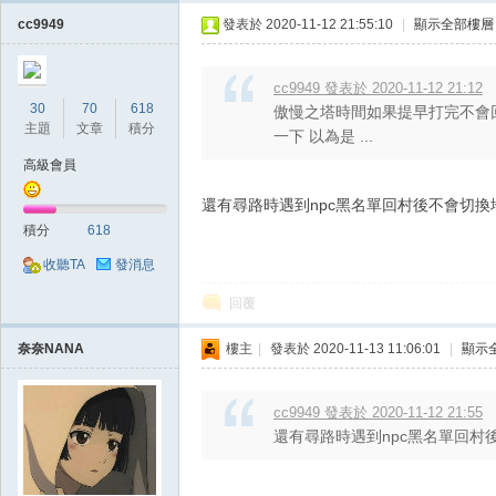
典
cc9949
發表於 2020-11-12 21:55:10
|
顯示全部樓層
cc9949 發表於 2020-11-12 21:12
30
70
618
傲慢之塔時間如果提早打完不會
主題
文章
積分
一下 以為是 ...
高級會員
還有尋路時遇到npc黑名單回村後不會切換
版
積分
618
收聽TA
發消息
回覆
奈奈NANA
樓主
|
發表於 2020-11-13 11:06:01
|
顯示
cc9949 發表於 2020-11-12 21:55
還有尋路時遇到npc黑名單回村
外