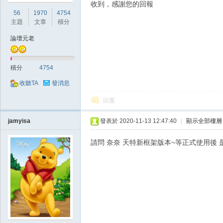
收到，感謝您的回報
56
1970
4754
主題
文章
積分
論壇元老
積分
4754
掛,
收聽TA
發消息
回覆
jamyisa
發表於 2020-11-13 12:47:40
|
顯示全部樓層
請問 奈奈 天特新框架版本~等正式使用後 
天