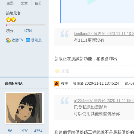
好
主題
文章
積分
論壇元老
積分
4754
kindkind22 發表於 2020-11-11 10:
有1111更新沒有
收聽TA
發消息
新版正在測試新功能，稍後會釋出
的
回覆
奈奈NANA
樓主
|
發表於 2020-11-11 13:45:24
|
顯示
q12345607 發表於 2020-11-11 06:
已發私訊如需影片
可以使用其他軟體傳給你
遊
56
1970
4754
您這個雲端備份碼工程師說不是最新備份的