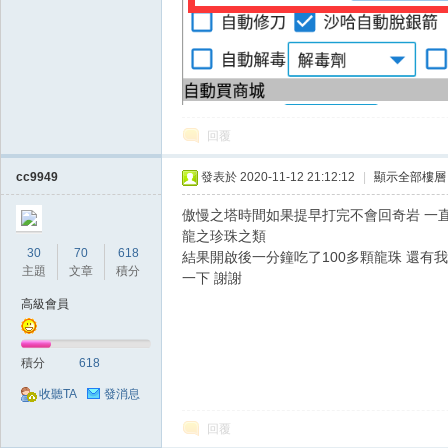
堂
回覆
cc9949
發表於 2020-11-12 21:12:12
|
顯示全部樓層
傲慢之塔時間如果提早打完不會回奇岩 一
龍之珍珠之類
30
70
618
經
結果開啟後一分鐘吃了100多顆龍珠 還有
主題
文章
積分
一下 謝謝
高級會員
積分
618
收聽TA
發消息
回覆