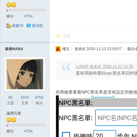
積分
4754
外
收聽TA
發消息
回覆
奈奈NANA
樓主
|
發表於 2020-11-13 13:59:07
|
顯示
cc9949 發表於 2020-11-12 21:55
還有尋路時遇到npc黑名單回村
掛,
您再檢查看看NPC黑名單是否有設定切換
56
1970
4754
主題
文章
積分
論壇元老
積分
4754