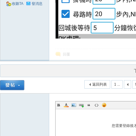
收聽TA
發消息
奧
回覆
丁
返回列表
1 ...
您需要登錄後
神