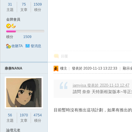
31
75
1509
主題
文章
積分
金牌會員
堂
積分
1509
收聽TA
發消息
回覆
奈奈NANA
樓主
|
發表於 2020-11-13 13:22:33
|
顯示
jamyisa 發表於 2020-11-13 12:47
請問 奈奈 天特新框架版本~等正
M
目前暫時沒有推出這項計劃，如果有推出的
56
1970
4754
主題
文章
積分
論壇元老