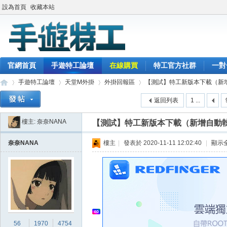
設為首頁
收藏本站
官網首頁
手遊特工論壇
在線購買
特工官方社群
一對
手遊特工論壇
天堂M外掛
外掛回報區
【測試】特工新版本下載（新增自
返回列表
1 ...
樓主:
奈奈NANA
【測試】特工新版本下載（新增自動執
最
»
›
›
›
奈奈NANA
樓主
|
發表於 2020-11-11 12:02:40
|
顯示
56
1970
4754