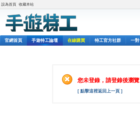
設為首頁
收藏本站
官網首頁
手遊特工論壇
在線購買
特工官方社群
一對
您未登錄，請登錄後瀏覽
[ 點擊這裡返回上一頁 ]