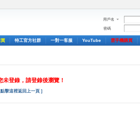
用戶名
密碼
購買
特工官方社群
一對一客服
YouTube
雲手機購買
您未登錄，請登錄後瀏覽！
[ 點擊這裡返回上一頁 ]