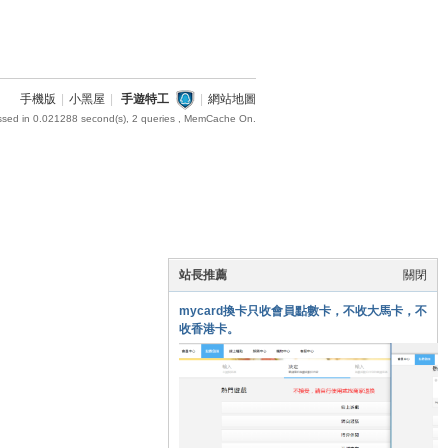
手機版
|
小黑屋
|
手遊特工
|
網站地圖
ssed in 0.021288 second(s), 2 queries , MemCache On.
站長推薦
關閉
mycard換卡只收會員點數卡，不收大馬卡，不
收香港卡。