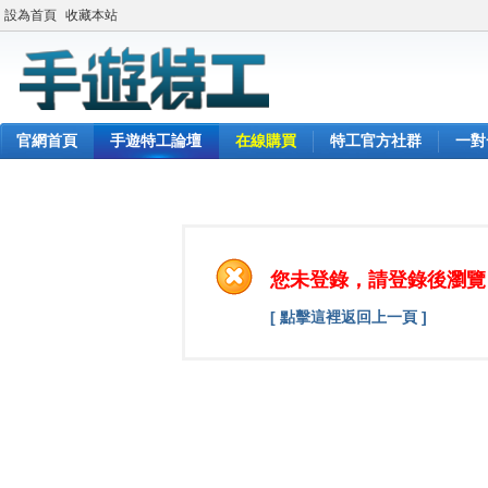
設為首頁
收藏本站
官網首頁
手遊特工論壇
在線購買
特工官方社群
一對
您未登錄，請登錄後瀏覽
[ 點擊這裡返回上一頁 ]