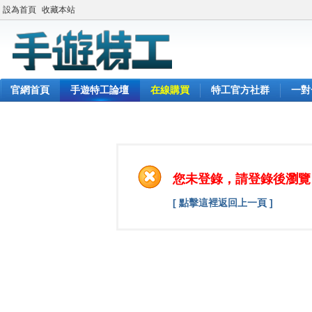
設為首頁
收藏本站
官網首頁
手遊特工論壇
在線購買
特工官方社群
一對
您未登錄，請登錄後瀏覽
[ 點擊這裡返回上一頁 ]