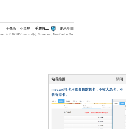
手機版
|
小黑屋
|
手遊特工
|
網站地圖
ssed in 0.022850 second(s), 3 queries , MemCache On.
站長推薦
關閉
mycard換卡只收會員點數卡，不收大馬卡，不
收香港卡。