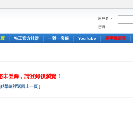
用戶名
密碼
購買
特工官方社群
一對一客服
YouTube
雲手機購買
您未登錄，請登錄後瀏覽！
[ 點擊這裡返回上一頁 ]