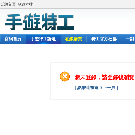
設為首頁
收藏本站
官網首頁
手遊特工論壇
在線購買
特工官方社群
一對
您未登錄，請登錄後瀏覽
[ 點擊這裡返回上一頁 ]