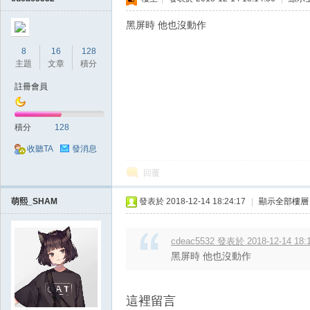
黑屏時 他也沒動作
堂
8
16
128
主題
文章
積分
註冊會員
積分
128
收聽TA
發消息
回覆
經
萌熙_SHAM
發表於 2018-12-14 18:24:17
|
顯示全部樓層
cdeac5532 發表於 2018-12-14 18:
黑屏時 他也沒動作
這裡留言