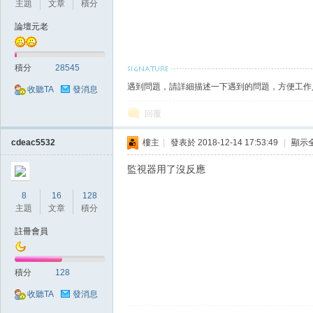
主題
文章
積分
論壇元老
積分
28545
遇到問題，請詳細描述一下遇到的問題，方便工作
收聽TA
發消息
戲
回覆
cdeac5532
樓主
|
發表於 2018-12-14 17:53:49
|
顯示
監視器用了沒反應
8
16
128
主題
文章
積分
註冊會員
外
積分
128
收聽TA
發消息