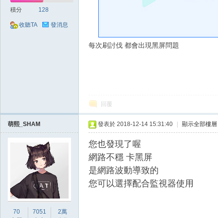
好
積分
128
收聽TA
發消息
每次刷討伐 都會出現黑屏問題
的
回覆
萌熙_SHAM
發表於 2018-12-14 15:31:40
|
顯示全部樓層
您也發現了喔
網路不穩 卡黑屏
是網路波動導致的
您可以選擇配合監視器使用
遊
70
7051
2萬