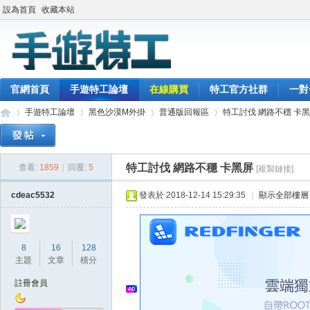
設為首頁
收藏本站
官網首頁
手遊特工論壇
在線購買
特工官方社群
一對
手遊特工論壇
黑色沙漠M外掛
普通版回報區
特工討伐 網路不穩 卡
特工討伐 網路不穩 卡黑屏
查看:
1859
|
回覆:
5
[複製鏈接]
最
»
›
›
›
cdeac5532
發表於 2018-12-14 15:29:35
|
顯示全部樓層
8
16
128
主題
文章
積分
註冊會員