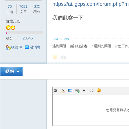
典
https://ai.igcps.com/forum.ph
70
7051
2萬
主題
文章
積分
我們觀察一下
論壇元老
積分
28545
遇到問題，請詳細描述一下遇到的問題，方便工作
收聽TA
發消息
回覆
版
您需要登錄後
外