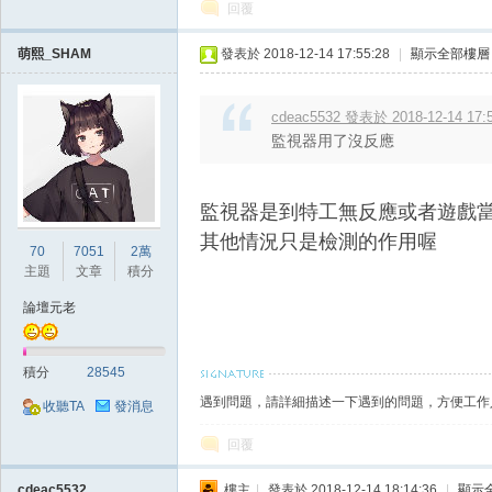
回覆
萌熙_SHAM
發表於 2018-12-14 17:55:28
|
顯示全部樓層
掛|
cdeac5532 發表於 2018-12-14 17:
監視器用了沒反應
監視器是到特工無反應或者遊戲
其他情況只是檢測的作用喔
70
7051
2萬
主題
文章
積分
論壇元老
天
積分
28545
遇到問題，請詳細描述一下遇到的問題，方便工作
收聽TA
發消息
回覆
cdeac5532
樓主
|
發表於 2018-12-14 18:14:36
|
顯示