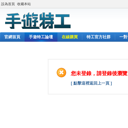
設為首頁
收藏本站
官網首頁
手遊特工論壇
在線購買
特工官方社群
一對
您未登錄，請登錄後瀏覽
[ 點擊這裡返回上一頁 ]