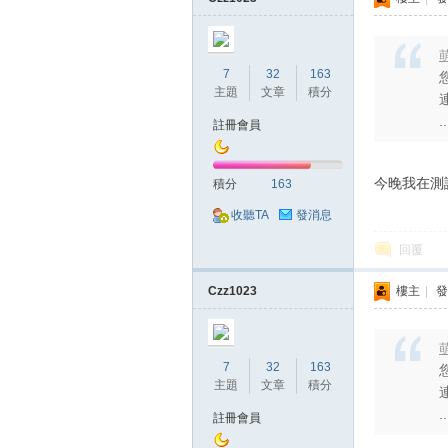
萌
堂
7
32
163
主題
文章
積分
..
註冊會員
今晚我在測
積分
163
收聽TA
發消息
回覆
經
Czz1023
樓主
|
發
萌
7
32
163
主題
文章
積分
..
註冊會員