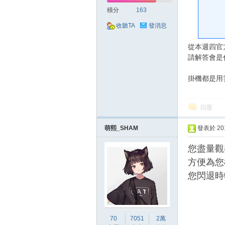
好
積分
163
收聽TA
發消息
從本週四官
請解答會是
掛機都是用
的
回覆
萌熙_SHAM
發表於 2018
您盡量觀
方便為您
您閃退時
遊
70
7051
2萬