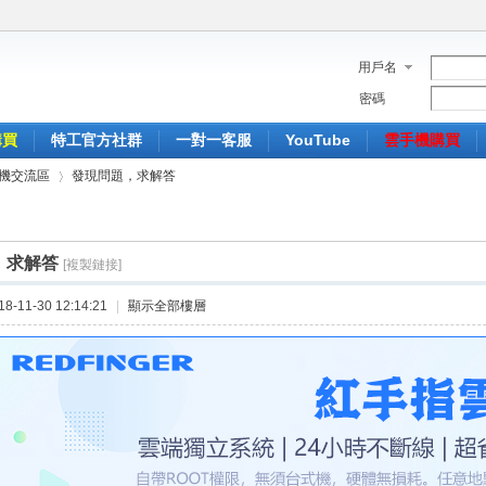
用戶名
密碼
購買
特工官方社群
一對一客服
YouTube
雲手機購買
機交流區
發現問題，求解答
，求解答
[複製鏈接]
›
-11-30 12:14:21
|
顯示全部樓層