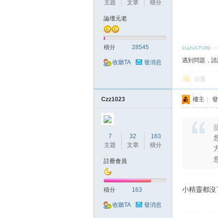
主題
文章
積分
論壇元老
積分
28545
遇到問題，請
收聽TA
發消息
戲
回覆
Czz1023
樓主
|
發
萌
7
32
163
主題
文章
積分
註冊會員
外
小精靈都沒
積分
163
收聽TA
發消息