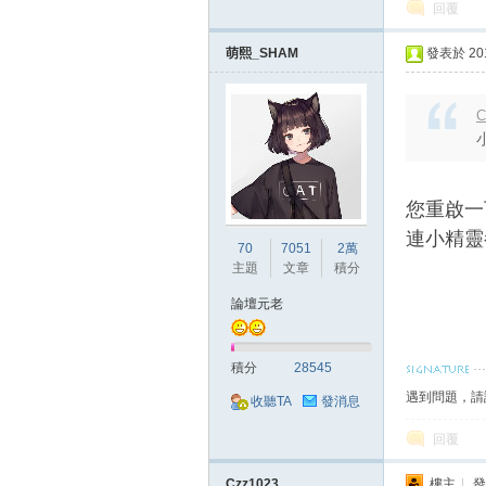
回覆
萌熙_SHAM
發表於 2018
掛|
C
您重啟一
連小精靈
70
7051
2萬
主題
文章
積分
論壇元老
天
積分
28545
遇到問題，請
收聽TA
發消息
回覆
Czz1023
樓主
|
發