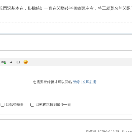
現閃退基本在，掛機統計一直在閃爍後半個鐘頭左右，特工就莫名的閃退
您需要登錄後才可以回帖
登錄
|
立即註冊
回帖並轉播
回帖後跳轉到最後一頁
GMT+8, 2026-8-6 16:29
, Proces