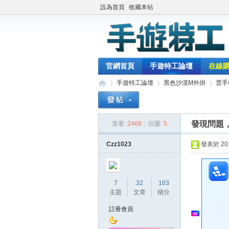
設為首頁
收藏本站
官網首頁
手遊特工論壇
在線
手遊特工論壇
黑色沙漠M外掛
雲手
發現問題
查看:
2469
|
回覆:
5
最
»
›
›
Czz1023
發表於 2018
7
32
163
主題
文章
積分
註冊會員