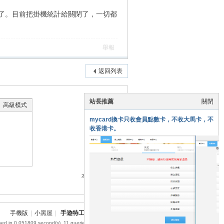
了。目前把掛機統計給關閉了，一切都
舉報
返回列表
站長推薦
關閉
高級模式
mycard換卡只收會員點數卡，不收大馬卡，不
收香港卡。
本版積分規則
手機版
|
小黑屋
|
手遊特工
|
網站地圖
sed in 0.051809 second(s), 11 queries , MemCache On.