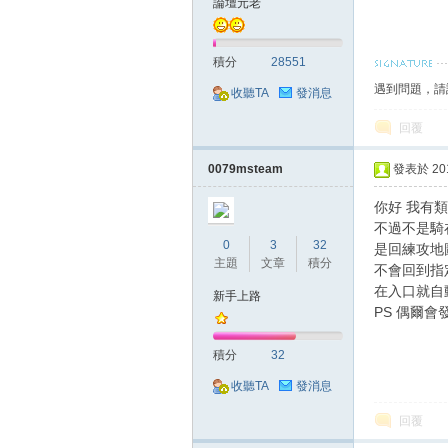
論壇元老
積分
28551
遇到問題，請
收聽TA
發消息
回覆
掛,
0079msteam
發表於 2018
你好 我有
不過不是騎
0
3
32
是回練攻地
主題
文章
積分
不會回到指
在入口就自
新手上路
PS 偶爾會
積分
32
天
收聽TA
發消息
回覆