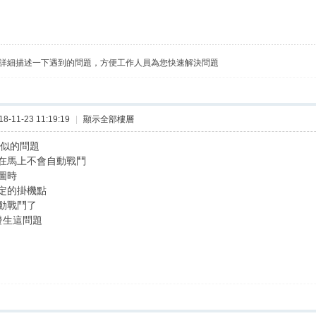
詳細描述一下遇到的問題，方便工作人員為您快速解決問題
-11-23 11:19:19
|
顯示全部樓層
類似的問題
在馬上不會自動戰鬥
圖時
定的掛機點
動戰鬥了
發生這問題