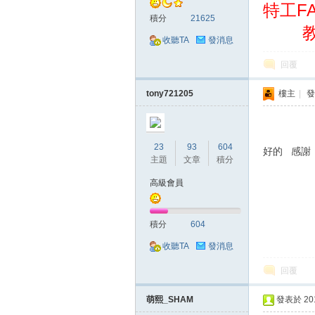
特工F
積分
21625
收聽TA
發消息
回覆
掛|
tony721205
樓主
|
發
23
93
604
好的 感謝
主題
文章
積分
高級會員
天
積分
604
收聽TA
發消息
回覆
萌熙_SHAM
發表於 2018