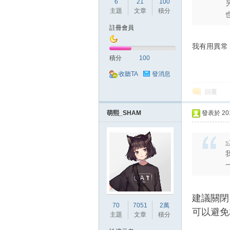
6
21
100
典
主題
文章
積分
註冊會員
我有用異常 
積分
100
收聽TA
發消息
回覆
版
萌熙_SHAM
發表於 2018
s
一
建議關閉
70
7051
2萬
外
可以避免
主題
文章
積分