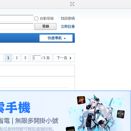
自動登錄
找回密碼
登錄
立即註冊
快捷導航
天堂：經典版特工專頁
表
1
2
3
/ 3 頁
下一頁