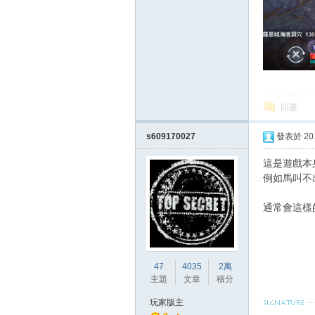
戲
回覆
s609170027
發表於 2018
這是遊戲本
例如馬叫不
通常會這樣
外
47
4035
2萬
主題
文章
積分
玩家版主