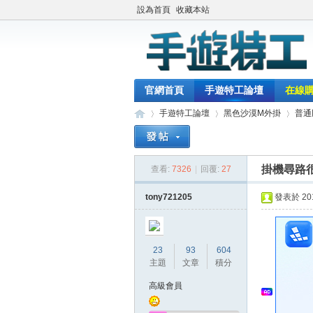
設為首頁
收藏本站
官網首頁
手遊特工論壇
在線
手遊特工論壇
黑色沙漠M外掛
普通
掛機尋路
查看:
7326
|
回覆:
27
最
»
›
›
tony721205
發表於 2018
23
93
604
主題
文章
積分
高級會員