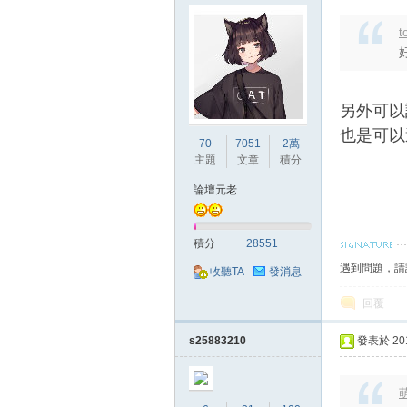
t
堂
另外可以
也是可以
70
7051
2萬
主題
文章
積分
論壇元老
經
積分
28551
遇到問題，請
收聽TA
發消息
回覆
s25883210
發表於 2018
萌