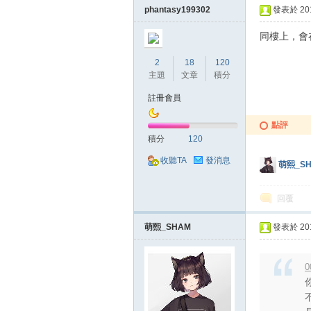
phantasy199302
發表於 2018
同樓上，會
2
18
120
主題
文章
積分
堂
註冊會員
點評
積分
120
收聽TA
發消息
萌熙_S
回覆
M
萌熙_SHAM
發表於 2018
0