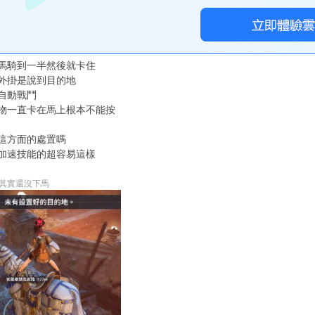
馬騎到一半然後就卡住
外掛是說到目的地
自動戰鬥
物一直卡在馬上根本不能按
這方面的處置嗎
加速技能的超容易這樣
其實還沒下馬