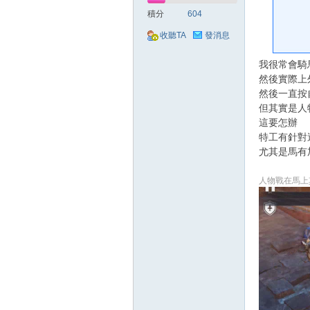
好
積分
604
收聽TA
發消息
我很常會騎
然後實際上
然後一直按
但其實是人
這要怎辦
特工有針對
的
尤其是馬有
人物戰在馬上
遊