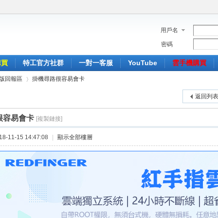
用戶名
密碼
購買
特工官方社群
一對一客服
YouTube
雲手機購買
版回報區
掛機尋路很容易會卡
返回列
很容易會卡
[複製鏈接]
›
-11-15 14:47:08
|
顯示全部樓層