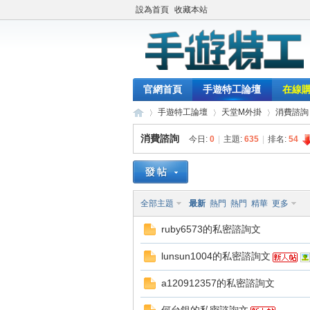
設為首頁
收藏本站
官網首頁
手遊特工論壇
在線
手遊特工論壇
天堂M外掛
消費諮詢
消費諮詢
今日:
0
|
主題:
635
|
排名:
54
最
»
›
›
全部主題
最新
熱門
熱門
精華
更多
ruby6573的私密諮詢文
lunsun1004的私密諮詢文
a120912357的私密諮詢文