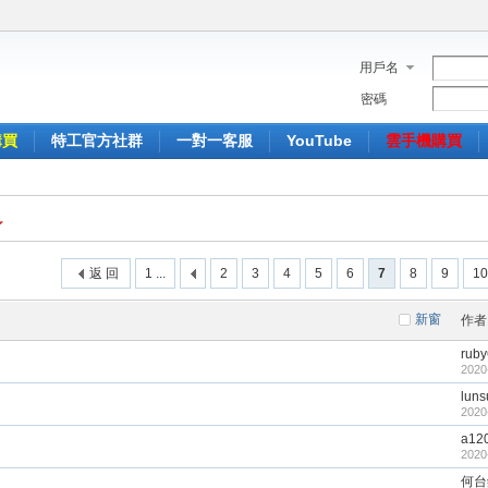
用戶名
密碼
購買
特工官方社群
一對一客服
YouTube
雲手機購買
返 回
1 ...
2
3
4
5
6
7
8
9
10
新窗
作者
rub
2020
lun
2020
a12
2020
何台