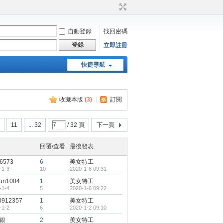
自動登錄
找回密碼
登錄
立即註冊
快捷導航
天堂：經典版特工專頁
收藏本版
(
3
)
|
訂閱
11
... 32
/ 32 頁
下一頁
回覆/查看
最後發表
y6573
6
美女特工
-1-3
10
2020-1-6 09:31
sun1004
1
美女特工
-1-4
5
2020-1-6 09:22
0912357
1
美女特工
-1-2
6
2020-1-2 09:10
銀
2
美女特工