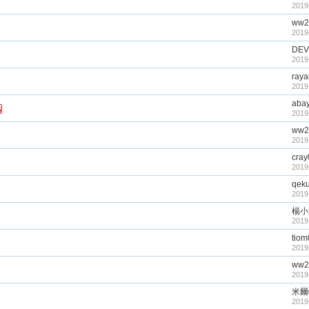
2019
ww2
2019
DEV
2019
raya
2019
aba
2019
ww2
2019
cra
2019
qek
2019
楊小
2019
tio
2019
ww2
2019
米爾
2019