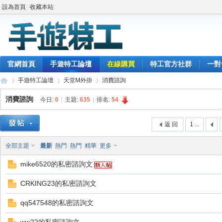
設為首頁
收藏本站
官網首頁
手遊特工論壇
在線購買
特工官方社群
一對
手遊特工論壇
天堂M外掛
消費諮詢
消費諮詢
今日:
0
|
主題:
635
|
排名:
54
最
»
›
›
返 回
1 ...
全部主題
最新
熱門
熱門
精華
更多
mike6520的私密諮詢文
CRKING23的私密諮詢文
qq547548的私密諮詢文