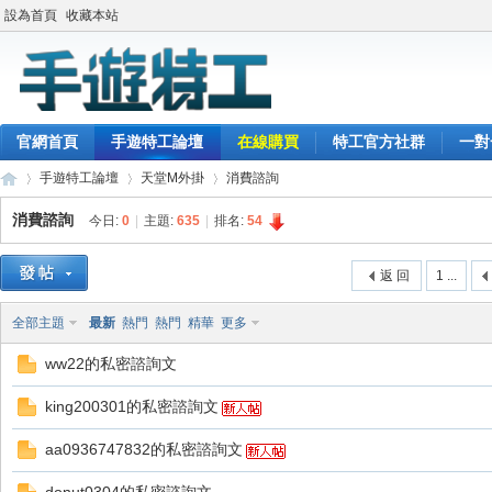
設為首頁
收藏本站
官網首頁
手遊特工論壇
在線購買
特工官方社群
一對
手遊特工論壇
天堂M外掛
消費諮詢
消費諮詢
今日:
0
|
主題:
635
|
排名:
54
最
»
›
›
返 回
1 ...
全部主題
最新
熱門
熱門
精華
更多
ww22的私密諮詢文
king200301的私密諮詢文
aa0936747832的私密諮詢文