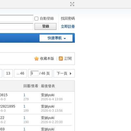
自動登錄
找回密碼
登錄
立即註冊
快捷導航
天堂：經典版特工專頁
收藏本版
|
訂閱
13
... 46
/ 46 頁
下一頁
回覆/查看
最後發表
0815
1
萱姊yuki
-6-3
279
2026-6-4 13:09
22821895
1
萱姊yuki
-6-3
189
2026-6-3 13:56
922
1
萱姊yuki
-6-2
190
2026-6-2 20:00
369
1
萱姊yuki