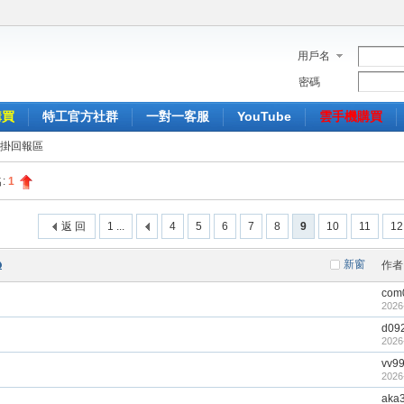
用戶名
密碼
購買
特工官方社群
一對一客服
YouTube
雲手機購買
掛回報區
:
1
返 回
1 ...
4
5
6
7
8
9
10
11
12
新窗
作者
com
2026
d09
2026
vv9
2026
aka