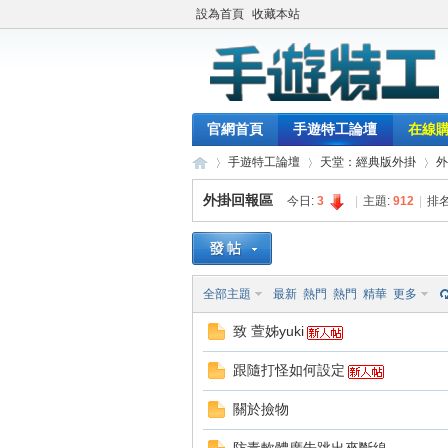
設為首頁
收藏本站
官網首頁
手遊特工論壇
在線
手遊特工論壇
天堂：經典版外掛
外
外掛回報區
今日:
3
|
主題:
912
|
排名
最
»
›
›
全部主題
最新
熱門
熱門
精華
更多
致 萱姊yuki
跟隨打怪如何設定
關於撿物