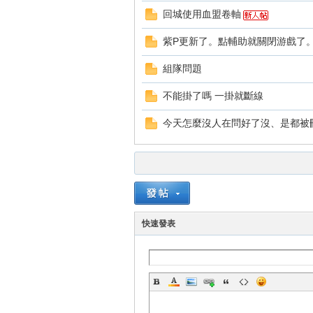
回城使用血盟卷軸
紫P更新了。點輔助就關閉游戲了
組隊問題
不能掛了嗎 一掛就斷線
戲
今天怎麼沒人在問好了沒、是都被
快速發表
外