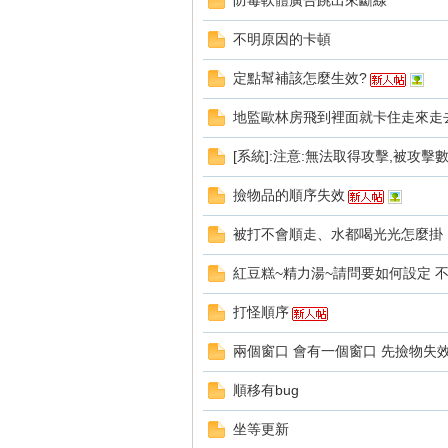
防毒軟體廣告跳出來斷線
好
不明原因的卡頓
定點幫補該怎麼生效?
地監歐林房飛到裡面就卡住走來走
[系統]:注意:無法取得攻擊,被攻擊數
撿物品的順序失效
的
被打不會順走、水都喝光光怎麼掛
紅豆糕~精力湯~請問要如何設定 
打怪順序
兩個窗口 會有一個窗口 先撿物失
順移有bug
遊
坐等更新