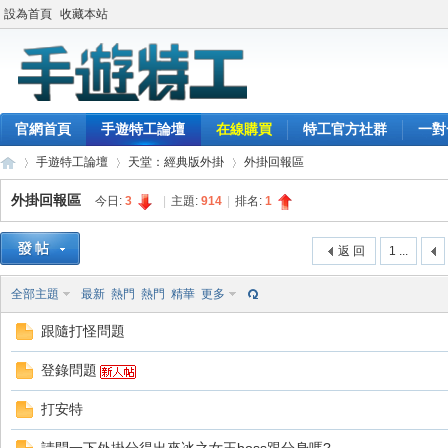
設為首頁
收藏本站
官網首頁
手遊特工論壇
在線購買
特工官方社群
一對
手遊特工論壇
天堂：經典版外掛
外掛回報區
外掛回報區
今日:
3
|
主題:
914
|
排名:
1
最
»
›
›
返 回
1 ...
全部主題
最新
熱門
熱門
精華
更多
跟隨打怪問題
登錄問題
打安特