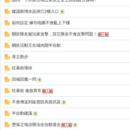
請問一下外掛分得出來冰之女王boss跟分身嗎?
好
建議新增水晶洞穴2樓入口
如何設定 練功地圖不會亂上下樓
關於隊友被玩家攻擊，其它隊友不會反擊問題！
關於活動王在城內開半自動
迷之散步
的
狂暴術壞掉
回城回魔一問
狂暴術 施放異常
不會傳送到販賣防具跟武器
半自動建議
遊
墮落之地沒辦法全自動過去