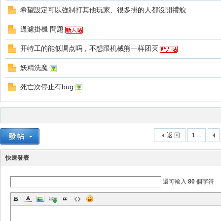
希望設定可以強制打其他玩家、很多掛的人都沒開禮貌
過濾掛機 問題
开特工的能低调点吗，不想跟机械熊一样团灭
妖精洗魔
戲
死亡次停止有bug
返 回
1 ...
快速發表
外
還可輸入
80
個字符