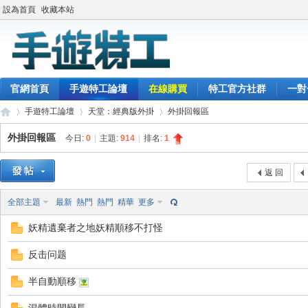
設為首頁
收藏本站
官網首頁
手遊特工論壇
在線購買
特工官方社群
一對
手遊特工論壇
天堂：經典版外掛
外掛回報區
外掛回報區
今日:
0
|
主題:
914
|
排名:
1
最
»
›
›
返 回
全部主題
最新
熱門
熱門
精華
更多
妖精遺棄者之地妖精順移不打怪
反击问题
半自動順移