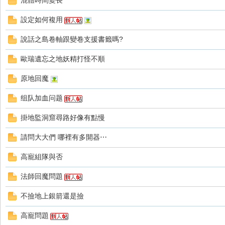
混體時間變長
好
設定如何複用
說話之島卷軸跟變卷支援書籤嗎?
歐瑞遺忘之地妖精打怪不順
原地回魔
组队加血问题
的
掛地監洞窟尋路好像有點慢
請問大大們 哪裡有多開器⋯
高寵組隊與否
法師回魔問題
不撿地上銀箭還是撿
遊
高寵問題