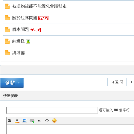
被壞物後能不能優化會順移走
關於組隊問題
腳本問題
純爆怪
戲
綁裝備
返 回
快速發表
外
還可輸入
80
個字符