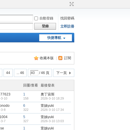
自動登錄
找回密碼
登錄
立即註冊
快捷導航
天堂：經典版特工專頁
收藏本版
|
訂閱
44
... 46
/ 46 頁
下一頁
回覆/查看
最後發表
n77623
1
奧丁宙斯
-3-10
158
2026-3-10 18:29
onodo
6
萱姊yuki
-3-8
322
2026-3-10 17:34
1004
5
萱姊yuki
-3-7
327
2026-3-10 13:03
ese
1
萱姊yuki