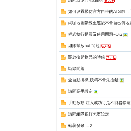
請問最多只能2開嗎
好
如何设置模仿官方自带的ATS啊 ，
網咖地圖斷線重連後不會自己傳地
程式執行購買及使用問題~Orz
組隊幫放buff問題
關於撿起物品的時候
的
斷線問題
全自動掛機,妖精不會先撿錢
請問高手設定
手動啟動 注入成功可是不能聯接這
請問組隊跟打怎麼設定
遊
站著發呆
...
2