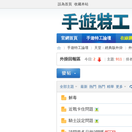
設為首頁
收藏本站
官網首頁
手遊特工論壇
在線
手遊特工論壇
天堂：經典版外掛
外
外掛回報區
今日:
2
|
主題:
911
|
排名
最
»
›
›
全部主題
最新
熱門
熱門
精華
更多
解毒
近戰卡住問題
騎士設定問題