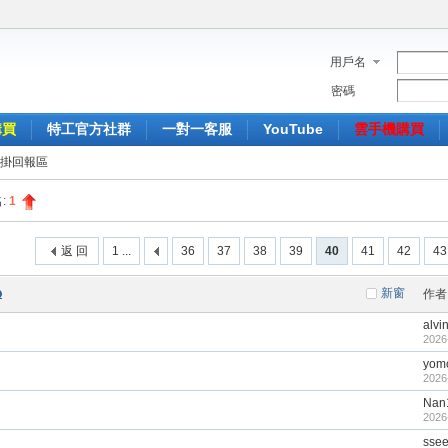
用戶名
密碼
購買
特工官方社群
一對一客服
YouTube
雲手機購買
掛回報區
:
1
返 回
1 ...
36
37
38
39
40
41
42
43
新窗
作者
alvi
2026
yom
2026
Nan
2026
sse