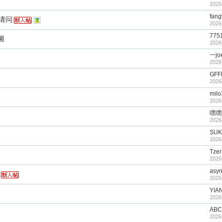
2026
fang
请问
2026
775
圖
2026
一jo
2026
GFF
2026
mil
2026
嘿嘿
2026
SUK
2026
Tzer
2026
asy
2026
YIA
2026
ABC
2026