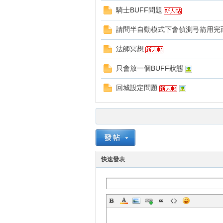
騎士BUFF問題
請問半自動模式下會偵測弓箭用完
法師冥想
只會放一個BUFF狀態
戲
回城設定問題
快速發表
外