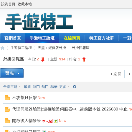
設為首頁
收藏本站
官網首頁
手遊特工論壇
在線購買
特工官方社群
一對
手遊特工論壇
天堂：經典版外掛
外掛回報區
外掛回報區
今日:
2
|
主題:
914
|
排名:
1
最
»
›
›
返 回
全部主題
最新
熱門
熱門
精華
更多
不攻擊只反擊
New
代理伺服器驗證]:連接驗證伺服器中...當前版本號:2026080 中止
N
開啟後人物發呆
New