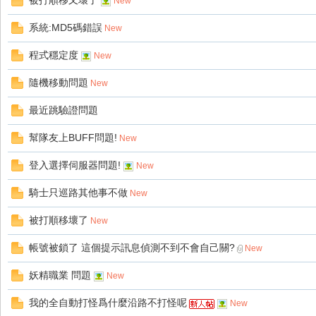
被打順移又壞了
好
New
系統:MD5碼錯誤
New
程式穩定度
New
隨機移動問題
New
最近跳驗證問題
幫隊友上BUFF問題!
New
的
登入選擇伺服器問題!
New
騎士只巡路其他事不做
New
被打順移壞了
New
帳號被鎖了 這個提示訊息偵測不到不會自己關?
New
妖精職業 問題
New
遊
我的全自動打怪爲什麼沿路不打怪呢
New