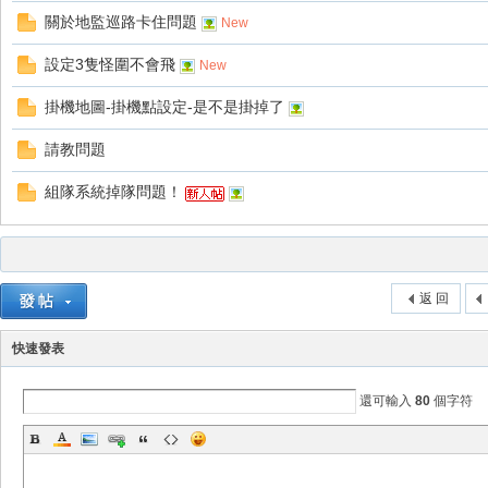
關於地監巡路卡住問題
New
設定3隻怪圍不會飛
New
掛機地圖-掛機點設定-是不是掛掉了
請教問題
戲
組隊系統掉隊問題！
返 回
快速發表
外
還可輸入
80
個字符