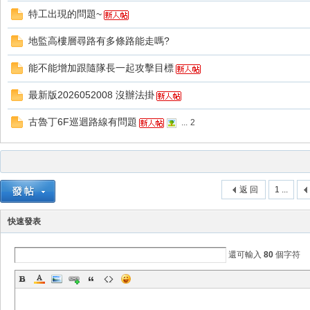
特工出現的問題~
地監高樓層尋路有多條路能走嗎?
能不能增加跟隨隊長一起攻擊目標
最新版2026052008 沒辦法掛
戲
古魯丁6F巡迴路線有問題
...
2
返 回
1 ...
快速發表
外
還可輸入
80
個字符