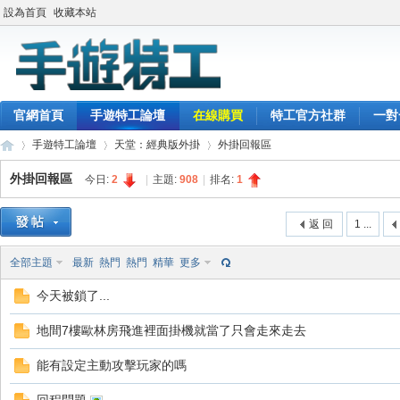
設為首頁
收藏本站
官網首頁
手遊特工論壇
在線購買
特工官方社群
一對
手遊特工論壇
天堂：經典版外掛
外掛回報區
外掛回報區
今日:
2
|
主題:
908
|
排名:
1
最
»
›
›
返 回
1 ...
全部主題
最新
熱門
熱門
精華
更多
今天被鎖了...
地間7樓歐林房飛進裡面掛機就當了只會走來走去
能有設定主動攻擊玩家的嗎