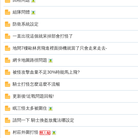
回程問題
好
組隊問體
防衛系統設定
一直出現這個就呆掉部會打怪了
地間7樓歐林房飛進裡面掛機就當了只會走來走去-
網卡地圖路徑問題
的
被怪攻擊血量不足30%時能馬上飛?
騎士打怪怎麼這麼不流暢
更新後!近戰問題回報!
眠三怪太多被圍住
請問一下 騎士換盔放魔法哪設定
遊
村莊外圍打怪