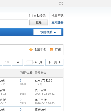
自動登錄
找回密碼
登錄
立即註冊
快捷導航
天堂：經典版特工專頁
收藏本版
|
訂閱
10
... 46
/ 46 頁
下一頁
回覆/查看
最後發表
uki
2
zzxcv771125
-2-25
1820
3 天前
宙斯
0
奧丁宙斯
-3-13
6668
2026-3-13 19:32
宙斯
0
奧丁宙斯
-3-13
8543
2026-3-13 14:43
uki
0
萱姊yuki