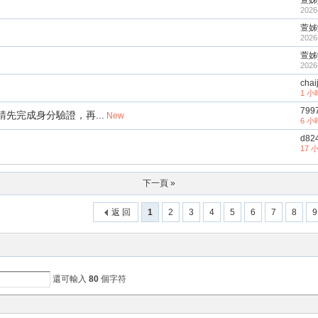
萱姊y
2026
萱姊y
2026
萱姊y
2026
chaij
1 
799
先完成身分驗證，再...
New
6 
d82
17 
下一頁 »
返 回
1
2
3
4
5
6
7
8
9
還可輸入
80
個字符