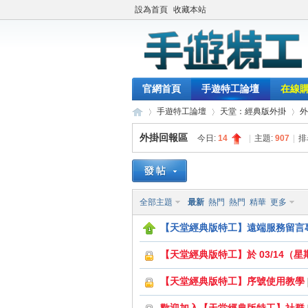
設為首頁
收藏本站
官網首頁
手遊特工論壇
在線
手遊特工論壇
天堂：經典版外掛
外
外掛回報區
今日:
14
|
主題:
907
|
排
最
»
›
›
全部主題
最新
熱門
熱門
精華
更多
【天堂經典版特工】遠端服務留言
【天堂經典版特工】於 03/14（
【天堂經典版特工】序號使用教學