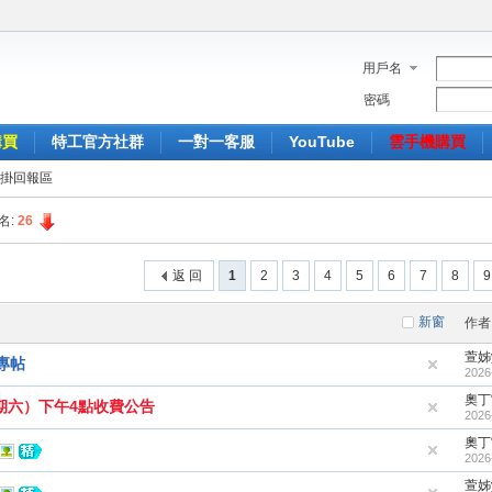
用戶名
密碼
購買
特工官方社群
一對一客服
YouTube
雲手機購買
掛回報區
名:
26
返 回
1
2
3
4
5
6
7
8
9
新窗
作者
萱姊y
專帖
2026
奧丁
星期六）下午4點收費公告
2026
奧丁
2026
萱姊y